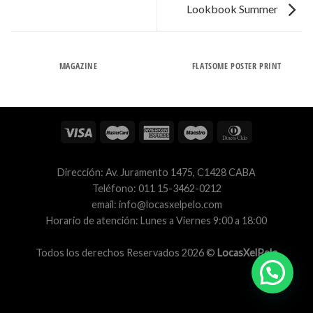
Lookbook Summer
MAGAZINE
FLATSOME POSTER PRINT
Dirección: Av. Juramento 1475, C1428 CABA
Teléfono: 011 15-3462-0212
email: info@locasxelpelo.com
Horario de atención: Lunes a Viernes 9:00 a 18:00
Todos los derechos Reservados 2026 ©
LocasXelPelo